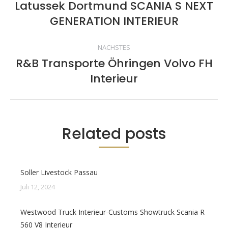
Latussek Dortmund SCANIA S NEXT
Vorheriger
GENERATION INTERIEUR
Beitrag:
NÄCHSTES
R&B Transporte Öhringen Volvo FH
Nächster
Interieur
Beitrag:
Related posts
Soller Livestock Passau
Juli 12, 2024
Westwood Truck Interieur-Customs Showtruck Scania R
560 V8 Interieur